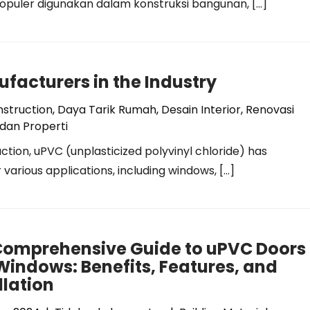
populer digunakan dalam konstruksi bangunan, […]
facturers in the Industry
struction
,
Daya Tarik Rumah
,
Desain Interior
,
Renovasi
dan Properti
ion, uPVC (unplasticized polyvinyl chloride) has
various applications, including windows, […]
Comprehensive Guide to uPVC Doors
indows: Benefits, Features, and
llation