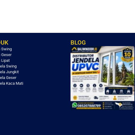
DUK
BLOG
u Swing
u Geser
 Lipat
ela Swing
ela Jungkit
ela Geser
ela Kaca Mati