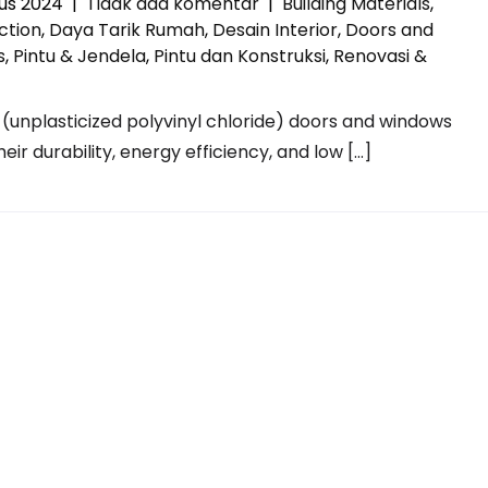
tus 2024
|
Tidak ada komentar
|
Building Materials
,
ction
,
Daya Tarik Rumah
,
Desain Interior
,
Doors and
s
,
Pintu & Jendela
,
Pintu dan Konstruksi
,
Renovasi &
unplasticized polyvinyl chloride) doors and windows
r durability, energy efficiency, and low […]