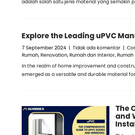
adalah salah satu jenis material yang semakin 
Explore the Leading uPVC Manu
7 September 2024
|
Tidak ada komentar
|
Con
Rumah
,
Renovation
,
Rumah dan Interior
,
Rumah 
In the realm of home improvement and construct
emerged as a versatile and durable material for 
The 
and W
Insta