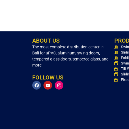
ABOUT US
PRO
The most complete distribution center in
Swin
Slid
Bali for uPVC, aluminum, swing doors,
Fold
tempered glass doors, tempered glass, and
Swin
more.
Tilt
Slid
FOLLOW US
Fixe